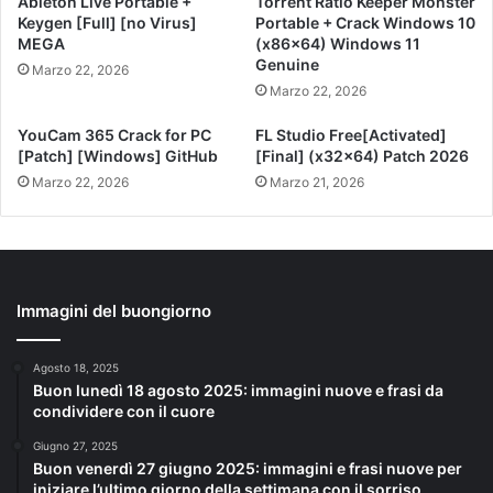
Ableton Live Portable +
Torrent Ratio Keeper Monster
Keygen [Full] [no Virus]
Portable + Crack Windows 10
MEGA
(x86x64) Windows 11
Genuine
Marzo 22, 2026
Marzo 22, 2026
YouCam 365 Crack for PC
FL Studio Free[Activated]
[Patch] [Windows] GitHub
[Final] (x32x64) Patch 2026
Marzo 22, 2026
Marzo 21, 2026
Immagini del buongiorno
Agosto 18, 2025
Buon lunedì 18 agosto 2025: immagini nuove e frasi da
condividere con il cuore
Giugno 27, 2025
Buon venerdì 27 giugno 2025: immagini e frasi nuove per
iniziare l’ultimo giorno della settimana con il sorriso