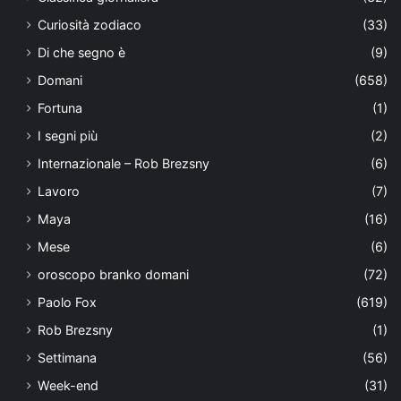
Curiosità zodiaco
(33)
Di che segno è
(9)
Domani
(658)
Fortuna
(1)
I segni più
(2)
Internazionale – Rob Brezsny
(6)
Lavoro
(7)
Maya
(16)
Mese
(6)
oroscopo branko domani
(72)
Paolo Fox
(619)
Rob Brezsny
(1)
Settimana
(56)
Week-end
(31)