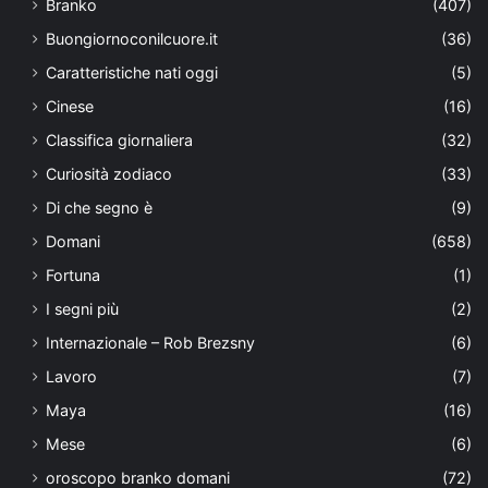
Branko
(407)
Buongiornoconilcuore.it
(36)
Caratteristiche nati oggi
(5)
Cinese
(16)
Classifica giornaliera
(32)
Curiosità zodiaco
(33)
Di che segno è
(9)
Domani
(658)
Fortuna
(1)
I segni più
(2)
Internazionale – Rob Brezsny
(6)
Lavoro
(7)
Maya
(16)
Mese
(6)
oroscopo branko domani
(72)