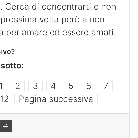
. Cerca di concentrarti e non
 prossima volta però a non
ta per amare ed essere amati.
sivo?
sotto:
1
2
3
4
5
6
7
12
Pagina successiva