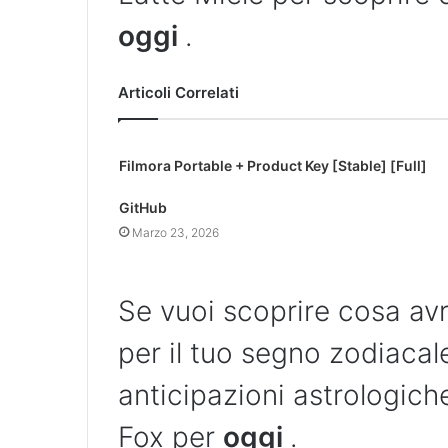
oggi
.
Articoli Correlati
Filmora Portable + Product Key [Stable] [Full]
GitHub
Marzo 23, 2026
Se vuoi scoprire cosa avr
per il tuo segno zodiacal
anticipazioni astrologich
Fox per
oggi
.