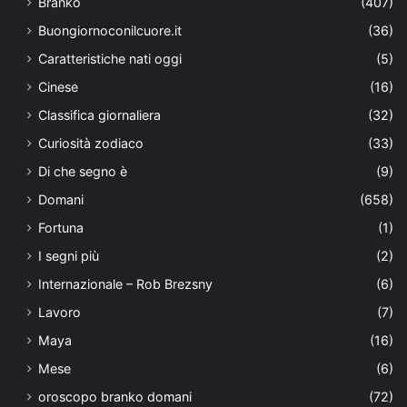
Branko
(407)
Buongiornoconilcuore.it
(36)
Caratteristiche nati oggi
(5)
Cinese
(16)
Classifica giornaliera
(32)
Curiosità zodiaco
(33)
Di che segno è
(9)
Domani
(658)
Fortuna
(1)
I segni più
(2)
Internazionale – Rob Brezsny
(6)
Lavoro
(7)
Maya
(16)
Mese
(6)
oroscopo branko domani
(72)