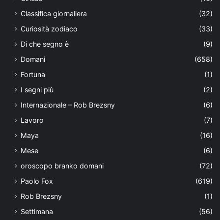
Classifica giornaliera
(32)
Curiosità zodiaco
(33)
Di che segno è
(9)
Domani
(658)
Fortuna
(1)
I segni più
(2)
Internazionale – Rob Brezsny
(6)
Lavoro
(7)
Maya
(16)
Mese
(6)
oroscopo branko domani
(72)
Paolo Fox
(619)
Rob Brezsny
(1)
Settimana
(56)