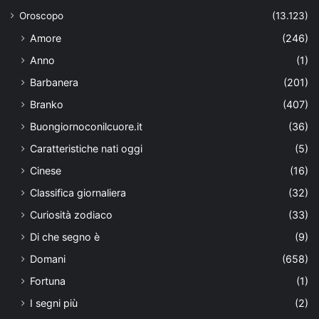
Oroscopo
(13.123)
Amore
(246)
Anno
(1)
Barbanera
(201)
Branko
(407)
Buongiornoconilcuore.it
(36)
Caratteristiche nati oggi
(5)
Cinese
(16)
Classifica giornaliera
(32)
Curiosità zodiaco
(33)
Di che segno è
(9)
Domani
(658)
Fortuna
(1)
I segni più
(2)