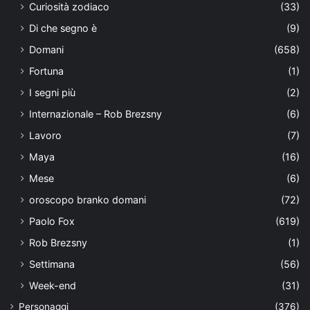
Curiosità zodiaco
(33)
Di che segno è
(9)
Domani
(658)
Fortuna
(1)
I segni più
(2)
Internazionale – Rob Brezsny
(6)
Lavoro
(7)
Maya
(16)
Mese
(6)
oroscopo branko domani
(72)
Paolo Fox
(619)
Rob Brezsny
(1)
Settimana
(56)
Week-end
(31)
Personaggi
(376)