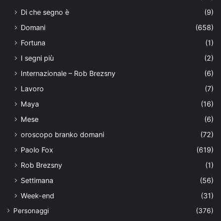
Di che segno è
(9)
Domani
(658)
Fortuna
(1)
I segni più
(2)
Internazionale – Rob Brezsny
(6)
Lavoro
(7)
Maya
(16)
Mese
(6)
oroscopo branko domani
(72)
Paolo Fox
(619)
Rob Brezsny
(1)
Settimana
(56)
Week-end
(31)
Personaggi
(376)