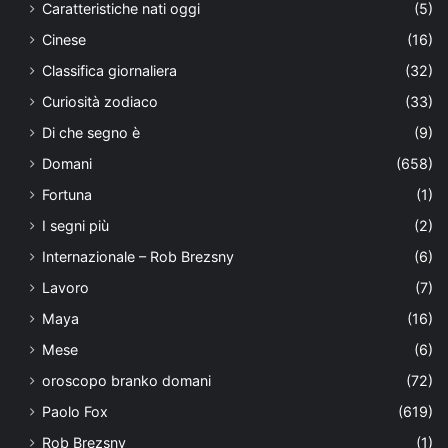
Caratteristiche nati oggi
(5)
Cinese
(16)
Classifica giornaliera
(32)
Curiosità zodiaco
(33)
Di che segno è
(9)
Domani
(658)
Fortuna
(1)
I segni più
(2)
Internazionale – Rob Brezsny
(6)
Lavoro
(7)
Maya
(16)
Mese
(6)
oroscopo branko domani
(72)
Paolo Fox
(619)
Rob Brezsny
(1)