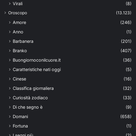
Virali
(8)
Oroscopo
(13.123)
Amore
(246)
Anno
(1)
Barbanera
(201)
Branko
(407)
Buongiornoconilcuore.it
(36)
Caratteristiche nati oggi
(5)
Cinese
(16)
Classifica giornaliera
(32)
Curiosità zodiaco
(33)
Di che segno è
(9)
Domani
(658)
Fortuna
(1)
I segni più
(2)