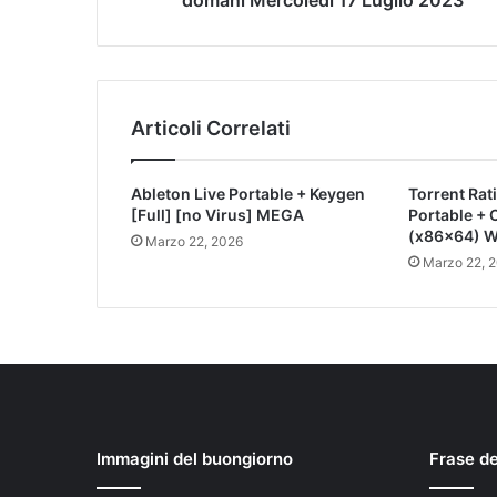
domani Mercoledì 17 Luglio 2023
Articoli Correlati
Ableton Live Portable + Keygen
Torrent Rat
[Full] [no Virus] MEGA
Portable +
(x86x64) W
Marzo 22, 2026
Marzo 22, 
Immagini del buongiorno
Frase d