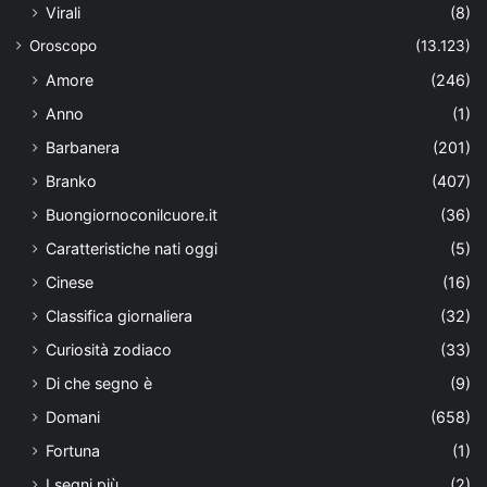
Virali
(8)
Oroscopo
(13.123)
Amore
(246)
Anno
(1)
Barbanera
(201)
Branko
(407)
Buongiornoconilcuore.it
(36)
Caratteristiche nati oggi
(5)
Cinese
(16)
Classifica giornaliera
(32)
Curiosità zodiaco
(33)
Di che segno è
(9)
Domani
(658)
Fortuna
(1)
I segni più
(2)