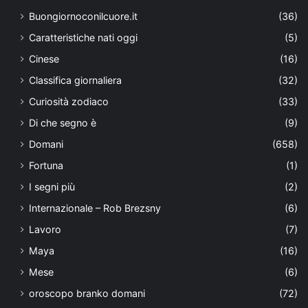
Buongiornoconilcuore.it
(36)
Caratteristiche nati oggi
(5)
Cinese
(16)
Classifica giornaliera
(32)
Curiosità zodiaco
(33)
Di che segno è
(9)
Domani
(658)
Fortuna
(1)
I segni più
(2)
Internazionale – Rob Brezsny
(6)
Lavoro
(7)
Maya
(16)
Mese
(6)
oroscopo branko domani
(72)