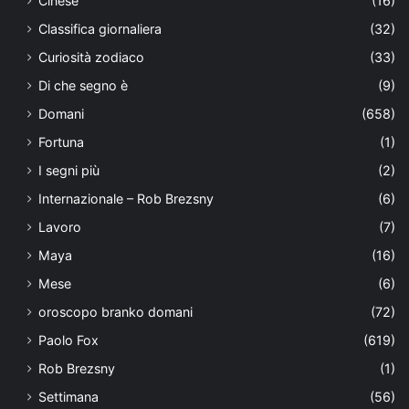
Cinese
(16)
Classifica giornaliera
(32)
Curiosità zodiaco
(33)
Di che segno è
(9)
Domani
(658)
Fortuna
(1)
I segni più
(2)
Internazionale – Rob Brezsny
(6)
Lavoro
(7)
Maya
(16)
Mese
(6)
oroscopo branko domani
(72)
Paolo Fox
(619)
Rob Brezsny
(1)
Settimana
(56)