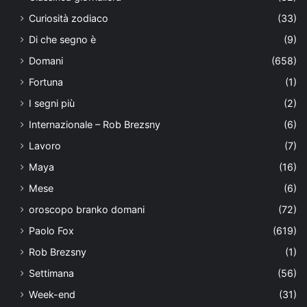
Curiosità zodiaco
(33)
Di che segno è
(9)
Domani
(658)
Fortuna
(1)
I segni più
(2)
Internazionale – Rob Brezsny
(6)
Lavoro
(7)
Maya
(16)
Mese
(6)
oroscopo branko domani
(72)
Paolo Fox
(619)
Rob Brezsny
(1)
Settimana
(56)
Week-end
(31)