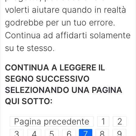
volerti aiutare quando in realtà
godrebbe per un tuo errore.
Continua ad affidarti solamente
su te stesso.
CONTINUA A LEGGERE IL
SEGNO SUCCESSIVO
SELEZIONANDO UNA PAGINA
QUI SOTTO:
Pagina precedente
1
2
3
4
5
6
7
8
9