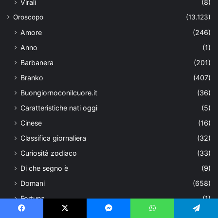
Virali
(8)
Oroscopo
(13.123)
Amore
(246)
Anno
(1)
Barbanera
(201)
Branko
(407)
Buongiornoconilcuore.it
(36)
Caratteristiche nati oggi
(5)
Cinese
(16)
Classifica giornaliera
(32)
Curiosità zodiaco
(33)
Di che segno è
(9)
Domani
(658)
Fortuna
(1)
I segni più
(2)