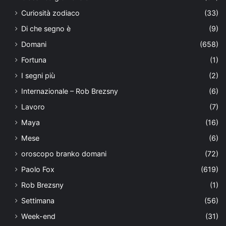
Curiosità zodiaco
(33)
Di che segno è
(9)
Domani
(658)
Fortuna
(1)
I segni più
(2)
Internazionale – Rob Brezsny
(6)
Lavoro
(7)
Maya
(16)
Mese
(6)
oroscopo branko domani
(72)
Paolo Fox
(619)
Rob Brezsny
(1)
Settimana
(56)
Week-end
(31)