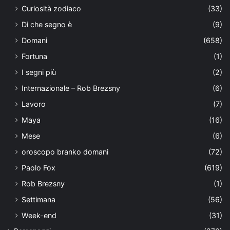
Curiosità zodiaco
(33)
Di che segno è
(9)
Domani
(658)
Fortuna
(1)
I segni più
(2)
Internazionale – Rob Brezsny
(6)
Lavoro
(7)
Maya
(16)
Mese
(6)
oroscopo branko domani
(72)
Paolo Fox
(619)
Rob Brezsny
(1)
Settimana
(56)
Week-end
(31)