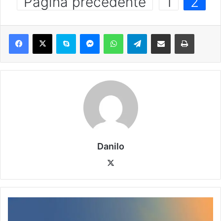
Pagina precedente
1
2
Danilo