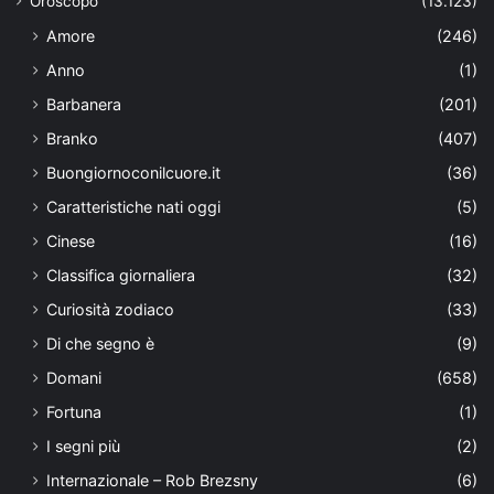
Oroscopo
(13.123)
Amore
(246)
Anno
(1)
Barbanera
(201)
Branko
(407)
Buongiornoconilcuore.it
(36)
Caratteristiche nati oggi
(5)
Cinese
(16)
Classifica giornaliera
(32)
Curiosità zodiaco
(33)
Di che segno è
(9)
Domani
(658)
Fortuna
(1)
I segni più
(2)
Internazionale – Rob Brezsny
(6)