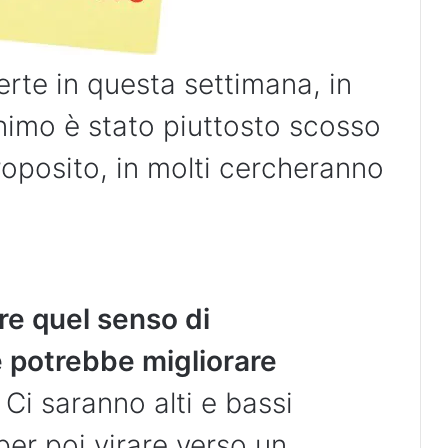
rte in questa settimana, in
animo è stato piuttosto scosso
proposito, in molti cercheranno
e quel senso di
e potrebbe migliorare
Ci saranno alti e bassi
 per poi virare verso un