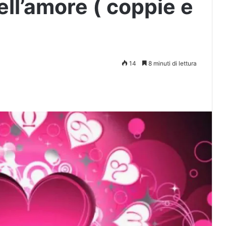
ll’amore ( coppie e
14
8 minuti di lettura