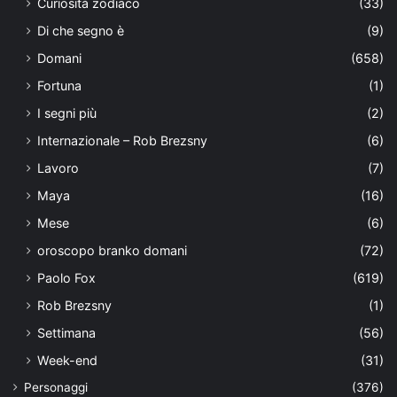
Curiosità zodiaco
(33)
Di che segno è
(9)
Domani
(658)
Fortuna
(1)
I segni più
(2)
Internazionale – Rob Brezsny
(6)
Lavoro
(7)
Maya
(16)
Mese
(6)
oroscopo branko domani
(72)
Paolo Fox
(619)
Rob Brezsny
(1)
Settimana
(56)
Week-end
(31)
Personaggi
(376)