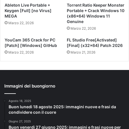
Ableton Live Portable +
Torrent Ratio Keeper Monster
Keygen [Full] [no Virus]
Portable + Crack Windows 10
MEGA
(x86x64) Windows 11
Genuine
Marzo 22, 2026
Marzo 22, 2026
YouCam 365 Crack for PC
FL Studio Free[Activated]
[Patch] [Windows] GitHub
[Final] (x32x64) Patch 2026
Marzo 22, 2026
Marzo 21, 2026
Immagini del buongiorno
Agosto 18, 2025
Buon lunedì 18 agosto 2025: immagini nuove e frasi da
condividere con il cuore
Giugno 27, 2025
Buon venerdì 27 giugno 2025: immagini e frasi nuove per