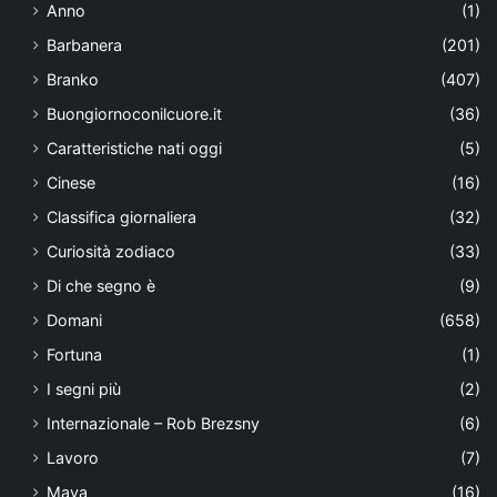
Anno
(1)
Barbanera
(201)
Branko
(407)
Buongiornoconilcuore.it
(36)
Caratteristiche nati oggi
(5)
Cinese
(16)
Classifica giornaliera
(32)
Curiosità zodiaco
(33)
Di che segno è
(9)
Domani
(658)
Fortuna
(1)
I segni più
(2)
Internazionale – Rob Brezsny
(6)
Lavoro
(7)
Maya
(16)