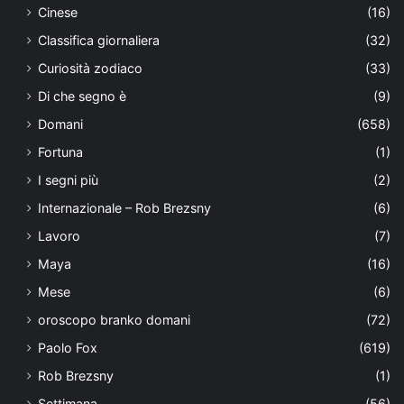
Cinese
(16)
Classifica giornaliera
(32)
Curiosità zodiaco
(33)
Di che segno è
(9)
Domani
(658)
Fortuna
(1)
I segni più
(2)
Internazionale – Rob Brezsny
(6)
Lavoro
(7)
Maya
(16)
Mese
(6)
oroscopo branko domani
(72)
Paolo Fox
(619)
Rob Brezsny
(1)
Settimana
(56)