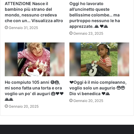
ATTENZIONE Nasce il
Oggi ho lavorato
bambino più strano del
all’uncinetto queste
mondo, nessuno credeva
bellissime colombe… ma
che con un… Visualizza altro
purtroppo nessuno le ha
apprezzate. 🙏 ❤️🙏
Gennaio 31, 2025
Gennaio 23, 2025
Ho compiuto 105 anni 😅🎂,
💔Oggi è il mio compleanno,
mi sono fatta una torta e ora
voglio solo un augurio 🥹🥹
voglio un po’ di auguri 🎂❤️️❤
Dio vi benedica ❤️🙏
🙏🙏
Gennaio 20, 2025
Gennaio 20, 2025