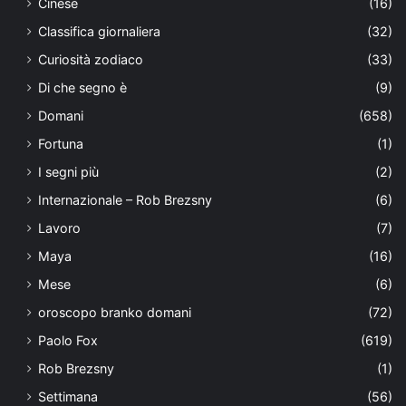
Cinese
(16)
Classifica giornaliera
(32)
Curiosità zodiaco
(33)
Di che segno è
(9)
Domani
(658)
Fortuna
(1)
I segni più
(2)
Internazionale – Rob Brezsny
(6)
Lavoro
(7)
Maya
(16)
Mese
(6)
oroscopo branko domani
(72)
Paolo Fox
(619)
Rob Brezsny
(1)
Settimana
(56)