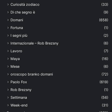
Curiosità zodiaco
(33)
Di che segno è
(9)
Domani
(658)
Fortuna
(1)
I segni più
(2)
Internazionale – Rob Brezsny
(6)
Lavoro
(7)
Maya
(16)
Mese
(6)
oroscopo branko domani
(72)
Paolo Fox
(619)
Rob Brezsny
(1)
Settimana
(56)
Week-end
(31)