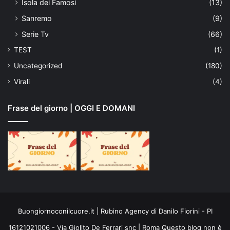
Isola dei Famosi
(13)
Sanremo
(9)
Serie Tv
(66)
TEST
(1)
Uncategorized
(180)
Virali
(4)
Frase del giorno | OGGI E DOMANI
Buongiornoconilcuore.it | Rubino Agency di Danilo Fiorini - PI
16121021006 - Via Giolito De Ferrari snc | Roma Questo blog non è