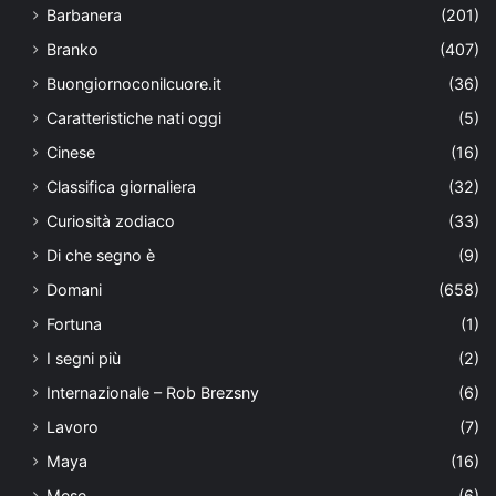
Barbanera
(201)
Branko
(407)
Buongiornoconilcuore.it
(36)
Caratteristiche nati oggi
(5)
Cinese
(16)
Classifica giornaliera
(32)
Curiosità zodiaco
(33)
Di che segno è
(9)
Domani
(658)
Fortuna
(1)
I segni più
(2)
Internazionale – Rob Brezsny
(6)
Lavoro
(7)
Maya
(16)
Mese
(6)