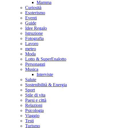
Mamma
Curiosità
Esoterismo
Eventi
Guide
Idee Regalo
Istruzione
Fotografia
Lavoro
meteo
Moda
Lotto & SuperEnalotto
Personaggi
Musica
Interviste
Salute
Sostenibilità & Energia
Sport
Stile di vita
Paesi e città
Relazioni
Psicologia
Viaggio
Testi
Turismo