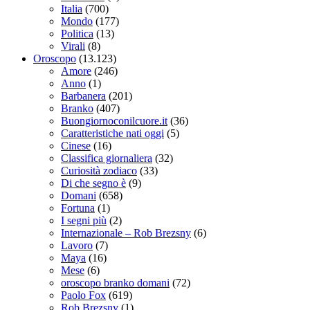
Italia
(700)
Mondo
(177)
Politica
(13)
Virali
(8)
Oroscopo
(13.123)
Amore
(246)
Anno
(1)
Barbanera
(201)
Branko
(407)
Buongiornoconilcuore.it
(36)
Caratteristiche nati oggi
(5)
Cinese
(16)
Classifica giornaliera
(32)
Curiosità zodiaco
(33)
Di che segno è
(9)
Domani
(658)
Fortuna
(1)
I segni più
(2)
Internazionale – Rob Brezsny
(6)
Lavoro
(7)
Maya
(16)
Mese
(6)
oroscopo branko domani
(72)
Paolo Fox
(619)
Rob Brezsny
(1)