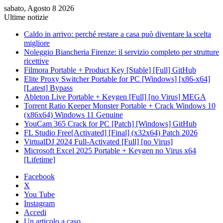
sabato, Agosto 8 2026
Ultime notizie
Caldo in arrivo: perché restare a casa può diventare la scelta
migliore
Noleggio Biancheria Firenze: il servizio completo per strutture
ricettive
Filmora Portable + Product Key [Stable] [Full] GitHub
Elite Proxy Switcher Portable for PC [Windows] [x86-x64]
[Latest] Bypass
Ableton Live Portable + Keygen [Full] [no Virus] MEGA
Torrent Ratio Keeper Monster Portable + Crack Windows 10
(x86x64) Windows 11 Genuine
YouCam 365 Crack for PC [Patch] [Windows] GitHub
FL Studio Free[Activated] [Final] (x32x64) Patch 2026
VirtualDJ 2024 Full-Activated [Full] [no Virus]
Microsoft Excel 2025 Portable + Keygen no Virus x64
[Lifetime]
Facebook
X
You Tube
Instagram
Accedi
Un articolo a caso