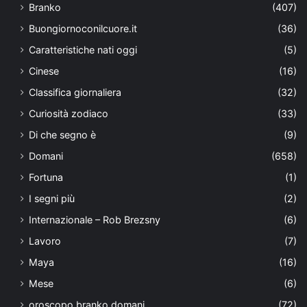
Branko
(407)
Buongiornoconilcuore.it
(36)
Caratteristiche nati oggi
(5)
Cinese
(16)
Classifica giornaliera
(32)
Curiosità zodiaco
(33)
Di che segno è
(9)
Domani
(658)
Fortuna
(1)
I segni più
(2)
Internazionale – Rob Brezsny
(6)
Lavoro
(7)
Maya
(16)
Mese
(6)
oroscopo branko domani
(72)