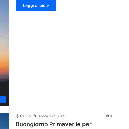
Leggi di più »
no
Danilo
Febbraio 24, 2021
3
Buongiorno Primaverile per