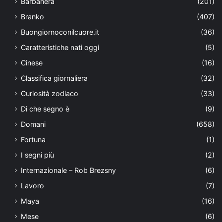
Barbanera
(201)
Branko
(407)
Buongiornoconilcuore.it
(36)
Caratteristiche nati oggi
(5)
Cinese
(16)
Classifica giornaliera
(32)
Curiosità zodiaco
(33)
Di che segno è
(9)
Domani
(658)
Fortuna
(1)
I segni più
(2)
Internazionale – Rob Brezsny
(6)
Lavoro
(7)
Maya
(16)
Mese
(6)