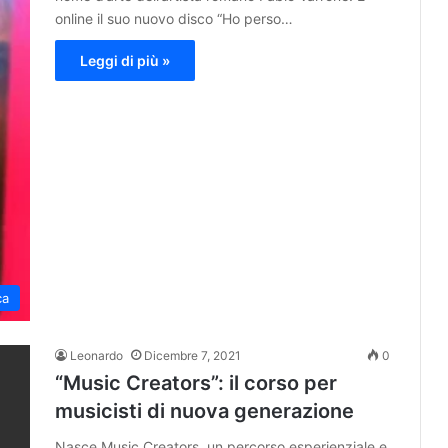
online il suo nuovo disco “Ho perso…
Leggi di più »
ca
Leonardo
Dicembre 7, 2021
0
“Music Creators”: il corso per
musicisti di nuova generazione
Nasce Music Creators, un percorso esperienziale e