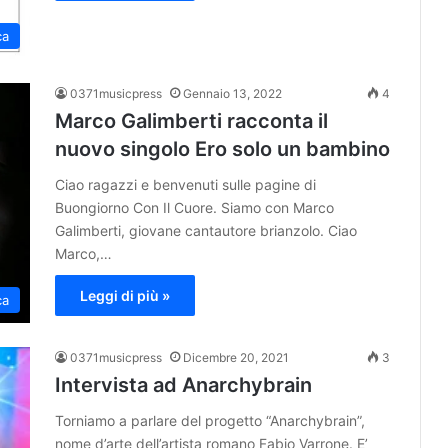
ca
0371musicpress
Gennaio 13, 2022
4
Marco Galimberti racconta il
nuovo singolo Ero solo un bambino
Ciao ragazzi e benvenuti sulle pagine di
Buongiorno Con Il Cuore. Siamo con Marco
Galimberti, giovane cantautore brianzolo. Ciao
Marco,…
Leggi di più »
ca
0371musicpress
Dicembre 20, 2021
3
Intervista ad Anarchybrain
Torniamo a parlare del progetto “Anarchybrain”,
nome d’arte dell’artista romano Fabio Varrone. E’