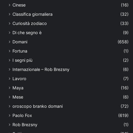
Cinese
(16)
Classifica giornaliera
(32)
Curiosità zodiaco
(33)
Di che segno è
(9)
Domani
(658)
Fortuna
(1)
I segni più
(2)
Internazionale – Rob Brezsny
(6)
Lavoro
(7)
Maya
(16)
Mese
(6)
oroscopo branko domani
(72)
Paolo Fox
(619)
Rob Brezsny
(1)