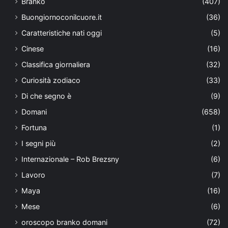
Branko
(407)
Buongiornoconilcuore.it
(36)
Caratteristiche nati oggi
(5)
Cinese
(16)
Classifica giornaliera
(32)
Curiosità zodiaco
(33)
Di che segno è
(9)
Domani
(658)
Fortuna
(1)
I segni più
(2)
Internazionale – Rob Brezsny
(6)
Lavoro
(7)
Maya
(16)
Mese
(6)
oroscopo branko domani
(72)