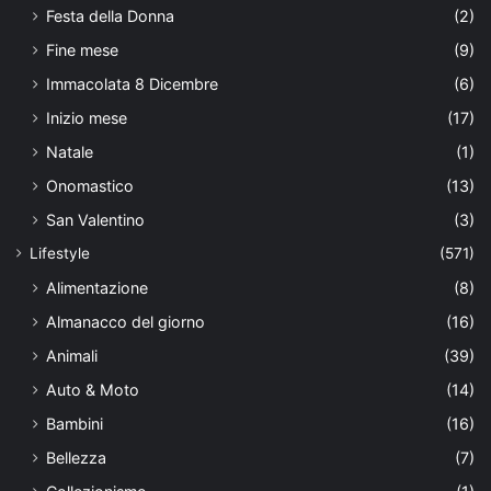
Festa della Donna
(2)
Fine mese
(9)
Immacolata 8 Dicembre
(6)
Inizio mese
(17)
Natale
(1)
Onomastico
(13)
San Valentino
(3)
Lifestyle
(571)
Alimentazione
(8)
Almanacco del giorno
(16)
Animali
(39)
Auto & Moto
(14)
Bambini
(16)
Bellezza
(7)