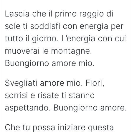
Lascia che il primo raggio di
sole ti soddisfi con energia per
tutto il giorno. L’energia con cui
muoverai le montagne.
Buongiorno amore mio.
Svegliati amore mio. Fiori,
sorrisi e risate ti stanno
aspettando. Buongiorno amore.
Che tu possa iniziare questa