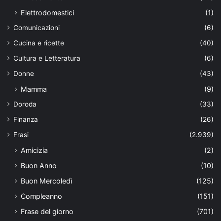
Elettrodomestici
(1)
Comunicazioni
(6)
Cucina e ricette
(40)
Cultura e Letteratura
(6)
Donne
(43)
Mamma
(9)
Doroda
(33)
Finanza
(26)
Frasi
(2.939)
Amicizia
(2)
Buon Anno
(10)
Buon Mercoledì
(125)
Compleanno
(151)
Frase del giorno
(701)