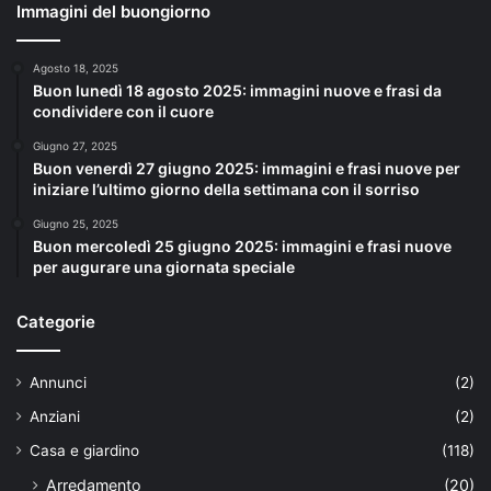
Immagini del buongiorno
Agosto 18, 2025
Buon lunedì 18 agosto 2025: immagini nuove e frasi da
condividere con il cuore
Giugno 27, 2025
Buon venerdì 27 giugno 2025: immagini e frasi nuove per
iniziare l’ultimo giorno della settimana con il sorriso
Giugno 25, 2025
Buon mercoledì 25 giugno 2025: immagini e frasi nuove
per augurare una giornata speciale
Categorie
Annunci
(2)
Anziani
(2)
Casa e giardino
(118)
Arredamento
(20)