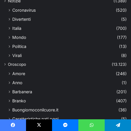
Notizie
(1.389)
Coronavirus
(520)
Divertenti
(5)
Italia
(700)
Mondo
(177)
Politica
(13)
Virali
(8)
Oroscopo
(13.123)
Amore
(246)
Anno
(1)
Barbanera
(201)
Branko
(407)
Buongiornoconilcuore.it
(36)
Caratteristiche nati oggi
(5)
Cinese
(16)