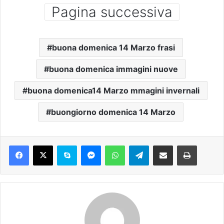
Pagina successiva
buona domenica 14 Marzo frasi
buona domenica immagini nuove
buona domenica14 Marzo mmagini invernali
buongiorno domenica 14 Marzo