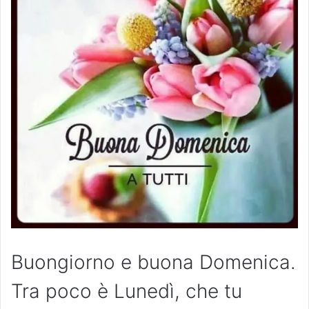
Buongiorno e buona Domenica.
Tra poco è Lunedì, che tu