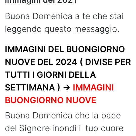
Buona Domenica a te che stai
leggendo questo messaggio.
IMMAGINI DEL BUONGIORNO
NUOVE DEL 2024 ( DIVISE PER
TUTTI I GIORNI DELLA
SETTIMANA ) ->
IMMAGINI
BUONGIORNO NUOVE
Buona Domenica che la pace
del Signore inondi il tuo cuore