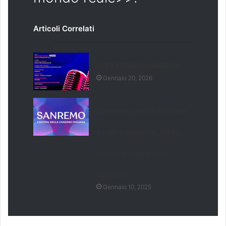
Articoli Correlati
ASPETTANDO SANREMO
Gennaio 20, 2026
Sanremo: perché il festival
è nato a Sanremo, chi ha
scritto la sigla e altre
curiosità
Gennaio 10, 2025