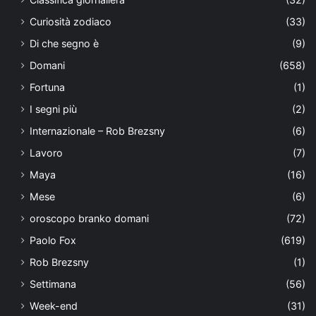
Curiosità zodiaco
(33)
Di che segno è
(9)
Domani
(658)
Fortuna
(1)
I segni più
(2)
Internazionale – Rob Brezsny
(6)
Lavoro
(7)
Maya
(16)
Mese
(6)
oroscopo branko domani
(72)
Paolo Fox
(619)
Rob Brezsny
(1)
Settimana
(56)
Week-end
(31)