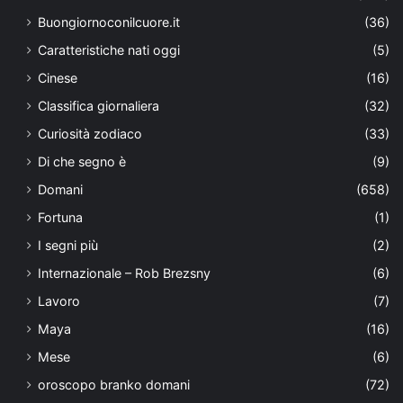
Buongiornoconilcuore.it
(36)
Caratteristiche nati oggi
(5)
Cinese
(16)
Classifica giornaliera
(32)
Curiosità zodiaco
(33)
Di che segno è
(9)
Domani
(658)
Fortuna
(1)
I segni più
(2)
Internazionale – Rob Brezsny
(6)
Lavoro
(7)
Maya
(16)
Mese
(6)
oroscopo branko domani
(72)