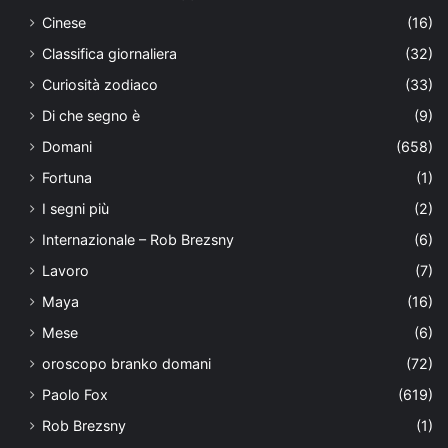
Cinese
(16)
Classifica giornaliera
(32)
Curiosità zodiaco
(33)
Di che segno è
(9)
Domani
(658)
Fortuna
(1)
I segni più
(2)
Internazionale – Rob Brezsny
(6)
Lavoro
(7)
Maya
(16)
Mese
(6)
oroscopo branko domani
(72)
Paolo Fox
(619)
Rob Brezsny
(1)