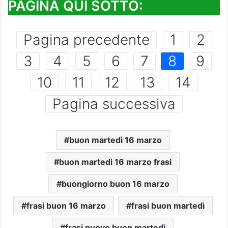
PAGINA QUI SOTTO:
Pagina precedente
1
2
3
4
5
6
7
8
9
10
11
12
13
14
Pagina successiva
buon martedì 16 marzo
buon martedì 16 marzo frasi
buongiorno buon 16 marzo
frasi buon 16 marzo
frasi buon martedì
frasi nuove buon martedì