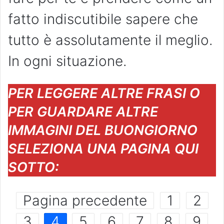
fatto indiscutibile sapere che
tutto è assolutamente il meglio.
In ogni situazione.
PER LEGGERE ALTRE FRASI O
PER GUARDARE ALTRE
IMMAGINI DEL BUONGIORNO
SELEZIONA UNA PAGINA QUI
SOTTO:
Pagina precedente
1
2
3
4
5
6
7
8
9