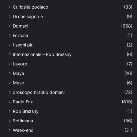
Curiosità zodiaco
(33)
Di che segno è
(9)
Domani
(658)
Fortuna
(1)
I segni più
(2)
Internazionale – Rob Brezsny
(6)
Lavoro
(7)
Maya
(16)
Mese
(6)
oroscopo branko domani
(72)
Paolo Fox
(619)
Rob Brezsny
(1)
Settimana
(56)
Week-end
(31)