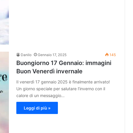
Danilo
Gennaio 17, 2025
145
Buongiorno 17 Gennaio: immagini
Buon Venerdì invernale
Il venerdì 17 gennaio 2025 è finalmente arrivato!
Un giorno speciale per salutare l’inverno con il
calore di un messaggio…
Leggi di più »