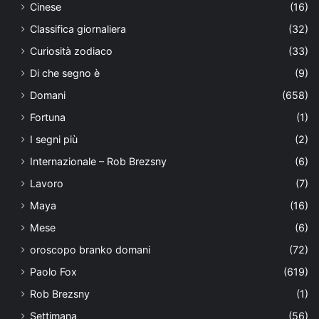
Cinese
(16)
Classifica giornaliera
(32)
Curiosità zodiaco
(33)
Di che segno è
(9)
Domani
(658)
Fortuna
(1)
I segni più
(2)
Internazionale – Rob Brezsny
(6)
Lavoro
(7)
Maya
(16)
Mese
(6)
oroscopo branko domani
(72)
Paolo Fox
(619)
Rob Brezsny
(1)
Settimana
(56)