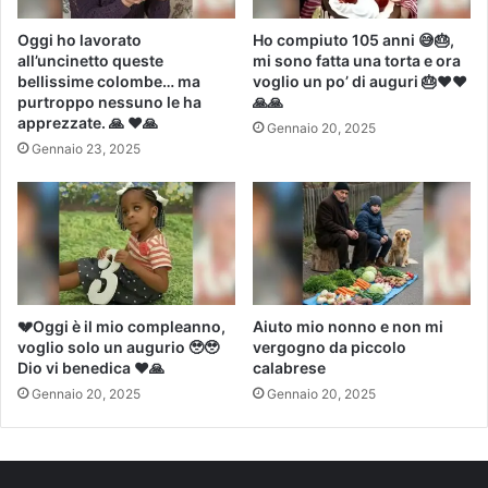
Oggi ho lavorato
Ho compiuto 105 anni 😅🎂,
all’uncinetto queste
mi sono fatta una torta e ora
bellissime colombe… ma
voglio un po’ di auguri 🎂❤️️❤
purtroppo nessuno le ha
🙏🙏
apprezzate. 🙏 ❤️🙏
Gennaio 20, 2025
Gennaio 23, 2025
💔Oggi è il mio compleanno,
Aiuto mio nonno e non mi
voglio solo un augurio 🥹🥹
vergogno da piccolo
Dio vi benedica ❤️🙏
calabrese
Gennaio 20, 2025
Gennaio 20, 2025