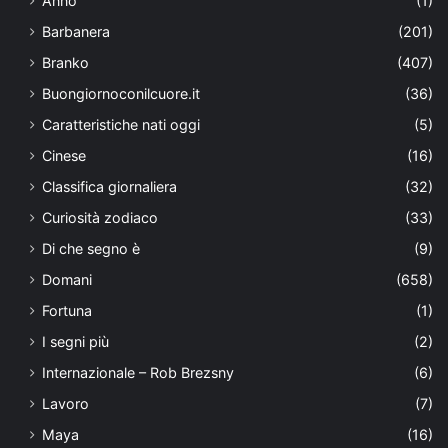
Anno
(1)
Barbanera
(201)
Branko
(407)
Buongiornoconilcuore.it
(36)
Caratteristiche nati oggi
(5)
Cinese
(16)
Classifica giornaliera
(32)
Curiosità zodiaco
(33)
Di che segno è
(9)
Domani
(658)
Fortuna
(1)
I segni più
(2)
Internazionale – Rob Brezsny
(6)
Lavoro
(7)
Maya
(16)