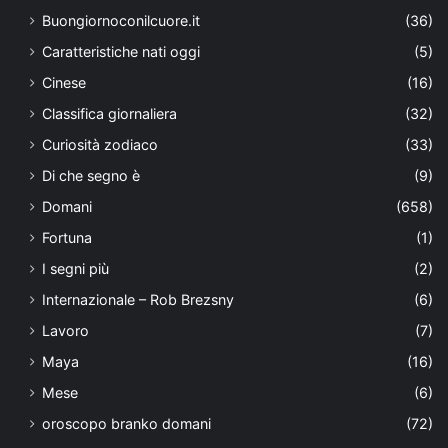
Buongiornoconilcuore.it
(36)
Caratteristiche nati oggi
(5)
Cinese
(16)
Classifica giornaliera
(32)
Curiosità zodiaco
(33)
Di che segno è
(9)
Domani
(658)
Fortuna
(1)
I segni più
(2)
Internazionale – Rob Brezsny
(6)
Lavoro
(7)
Maya
(16)
Mese
(6)
oroscopo branko domani
(72)