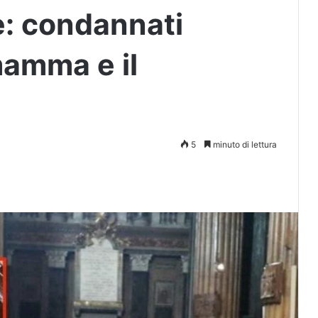
e: condannati
mamma e il
5
minuto di lettura