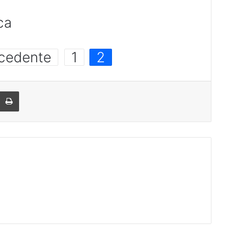
ca
cedente
1
2