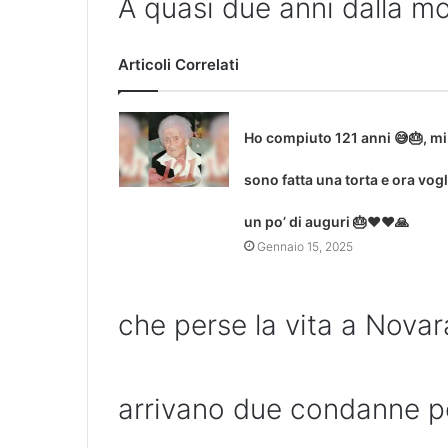
A quasi due anni dalla m
Articoli Correlati
Ho compiuto 121 anni 😅🎂, mi
sono fatta una torta e ora vogl
un po’ di auguri 🎂❤❤🙏
Gennaio 15, 2025
che perse la vita a Novar
arrivano due condanne 