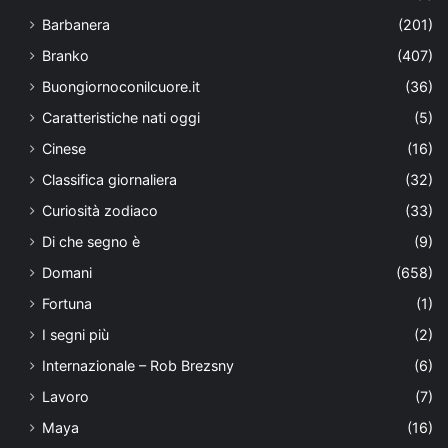
Barbanera
(201)
Branko
(407)
Buongiornoconilcuore.it
(36)
Caratteristiche nati oggi
(5)
Cinese
(16)
Classifica giornaliera
(32)
Curiosità zodiaco
(33)
Di che segno è
(9)
Domani
(658)
Fortuna
(1)
I segni più
(2)
Internazionale – Rob Brezsny
(6)
Lavoro
(7)
Maya
(16)