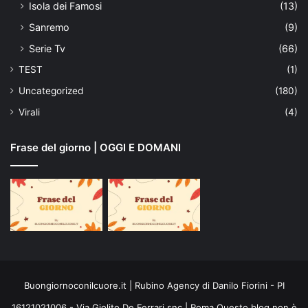
Isola dei Famosi
(13)
Sanremo
(9)
Serie Tv
(66)
TEST
(1)
Uncategorized
(180)
Virali
(4)
Frase del giorno | OGGI E DOMANI
Buongiornoconilcuore.it | Rubino Agency di Danilo Fiorini - PI
16121021006 - Via Giolito De Ferrari snc | Roma Questo blog non è