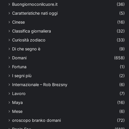
Buongiornoconilcuore.it
(36)
Caratteristiche nati oggi
(5)
Cinese
(16)
Classifica giornaliera
(32)
Curiosità zodiaco
(33)
Di che segno è
(9)
Domani
(658)
Fortuna
(1)
I segni più
(2)
Internazionale – Rob Brezsny
(6)
Lavoro
(7)
Maya
(16)
Mese
(6)
oroscopo branko domani
(72)